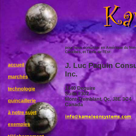
pour nous contacter en Amérique du Nord 
Caraïbes, et l'Asie de l'Est:
J. Luc Paquin Consu
accueil
Inc.
marchés
1440 Deguire
technologie
Suite #302
Mont-Tremblant, Qc, J8E 3C4
quincaillerie
Canada
à notre sujet
exemples